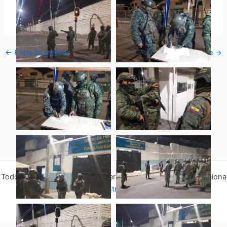
←
Entrada anterior
Entrada siguiente
→
Todos los derechos © 2026 Fuerza Aérea Ecuatoriana | Funciona
gracias a
Tema Astra para WordPress