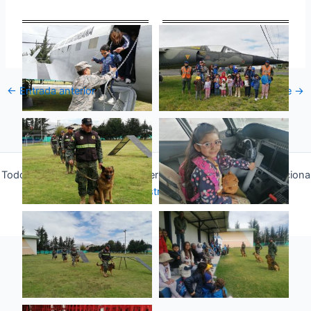
←
Entrada anterior
Entrada siguiente
→
Todos los derechos © 2026 Fuerza Aérea Ecuatoriana | Funciona
gracias a
Tema Astra para WordPress