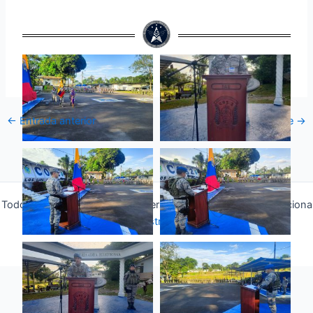
←
Entrada anterior
Entrada siguiente
→
Todos los derechos © 2026 Fuerza Aérea Ecuatoriana | Funciona
gracias a
Tema Astra para WordPress