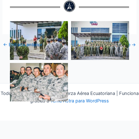
←
Entrada anterior
Entrada siguiente
→
Todos los derechos © 2026 Fuerza Aérea Ecuatoriana | Funciona
gracias a
Tema Astra para WordPress