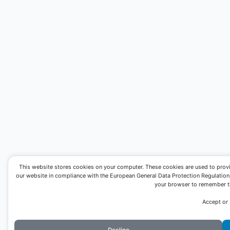
This website stores cookies on your computer. These cookies are used to prov
our website in compliance with the European General Data Protection Regulation. I
your browser to remember th
Accept or
Decline