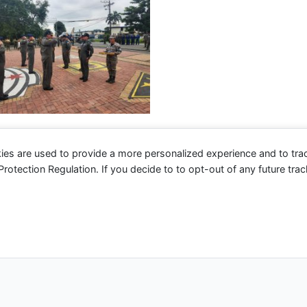
ies are used to provide a more personalized experience and to tr
tection Regulation. If you decide to to opt-out of any future track
 2026 Fuerza Aérea Ecuatoriana | Funciona gracias a
Tema 