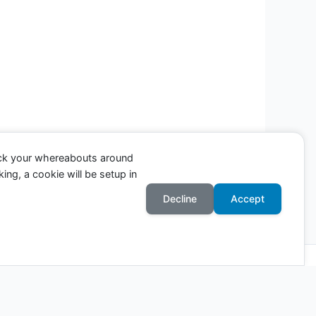
ack your whereabouts around
ing, a cookie will be setup in
Entrada siguiente
→
Decline
Accept
Astra para WordPress