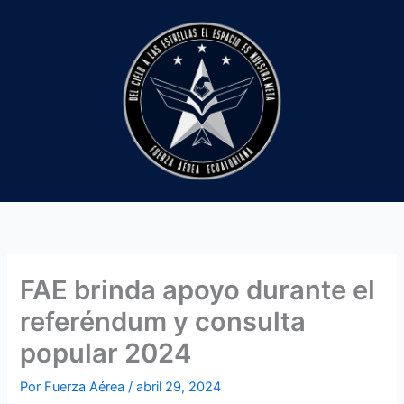
Ir
al
contenido
FAE brinda apoyo durante el
referéndum y consulta
popular 2024
Por
Fuerza Aérea
/
abril 29, 2024