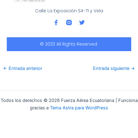
Calle La Exposición S4-71 y Vela
F
T
a
w
c
i
e
t
b
t
© 2023 All Rights Reserved.
o
e
o
r
k
-
←
Entrada anterior
Entrada siguiente
→
f
Todos los derechos © 2026 Fuerza Aérea Ecuatoriana | Funciona
gracias a
Tema Astra para WordPress