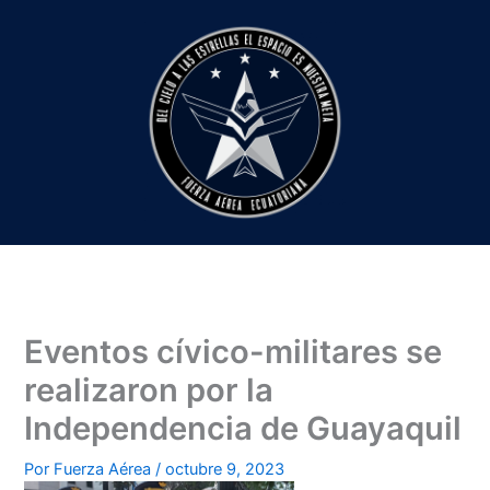
Ir
al
contenido
Eventos cívico-militares se
realizaron por la
Independencia de Guayaquil
Por
Fuerza Aérea
/
octubre 9, 2023