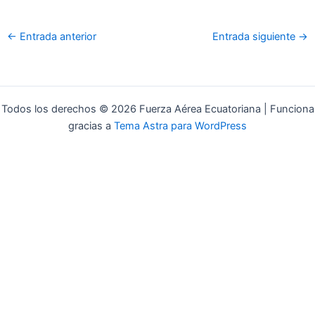
o
r
k
-
←
Entrada anterior
Entrada siguiente
→
f
Todos los derechos © 2026 Fuerza Aérea Ecuatoriana | Funciona
gracias a
Tema Astra para WordPress