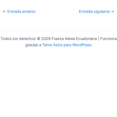
o
r
k
-
←
Entrada anterior
Entrada siguiente
→
f
Todos los derechos © 2026 Fuerza Aérea Ecuatoriana | Funciona
gracias a
Tema Astra para WordPress