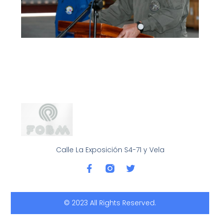
Calle La Exposición S4-71 y Vela
F
T
a
w
c
i
e
t
b
t
© 2023 All Rights Reserved.
o
e