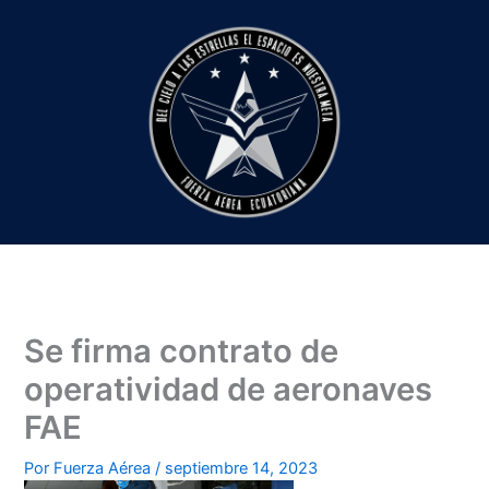
Ir
al
contenido
Se firma contrato de
operatividad de aeronaves
FAE
Por
Fuerza Aérea
/
septiembre 14, 2023