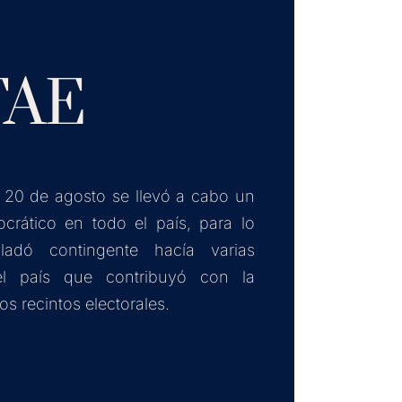
FAE
 20 de agosto se llevó a cabo un
crático en todo el país, para lo
ladó contingente hacía varias
el país que contribuyó con la
os recintos electorales.