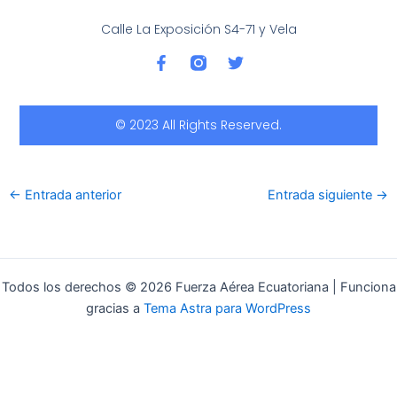
Calle La Exposición S4-71 y Vela
F
T
a
w
c
i
e
t
b
t
© 2023 All Rights Reserved.
o
e
o
r
k
-
←
Entrada anterior
Entrada siguiente
→
f
Todos los derechos © 2026 Fuerza Aérea Ecuatoriana | Funciona
gracias a
Tema Astra para WordPress