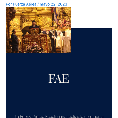
Por
Fuerza Aérea
/
mayo 22, 2023
FAE
La Fuerza Aérea Ecuatoriana realizó la ceremonia