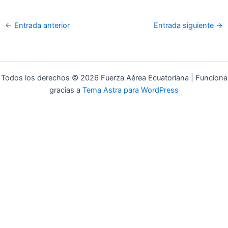
o
r
k
-
←
Entrada anterior
Entrada siguiente
→
f
Todos los derechos © 2026 Fuerza Aérea Ecuatoriana | Funciona
gracias a
Tema Astra para WordPress