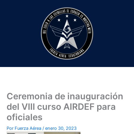
Ir
al
contenido
Ceremonia de inauguración
del VIII curso AIRDEF para
oficiales
Por
Fuerza Aérea
/
enero 30, 2023