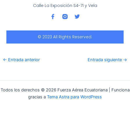
Calle La Exposición S4-71 y Vela
F
T
a
w
c
i
e
t
b
t
© 2023 All Rights Reserved.
o
e
o
r
k
-
←
Entrada anterior
Entrada siguiente
→
f
Todos los derechos © 2026 Fuerza Aérea Ecuatoriana | Funciona
gracias a
Tema Astra para WordPress