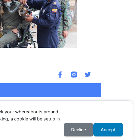
F
T
a
w
c
i
e
t
b
t
o
e
o
r
ack your whereabouts around
k
ing, a cookie will be setup in
-
Entrada siguiente
→
f
Decline
Accept