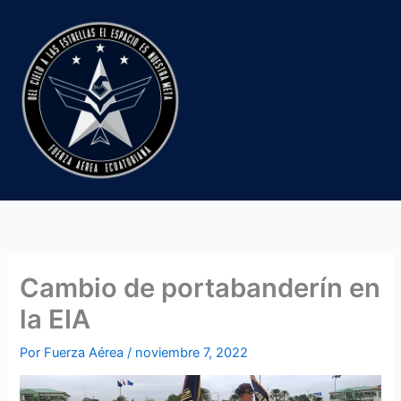
Ir
al
contenido
Cambio de portabanderín en
la EIA
Por
Fuerza Aérea
/
noviembre 7, 2022