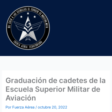
Ir
al
contenido
Graduación de cadetes de la
Escuela Superior Militar de
Aviación
Por
Fuerza Aérea
/
octubre 20, 2022