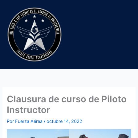
Ir
al
contenido
Clausura de curso de Piloto
Instructor
Por
Fuerza Aérea
/
octubre 14, 2022