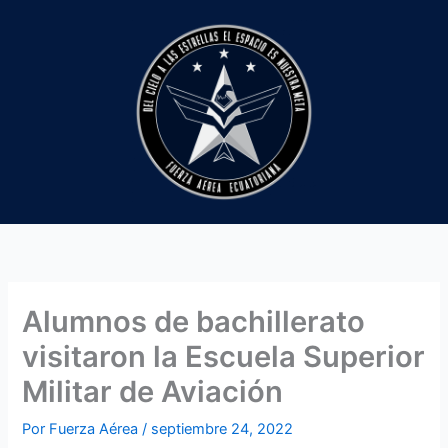
Ir
al
contenido
Alumnos de bachillerato
visitaron la Escuela Superior
Militar de Aviación
Por
Fuerza Aérea
/
septiembre 24, 2022