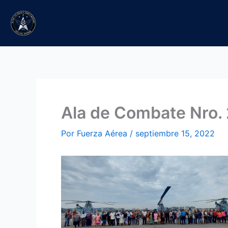
Ir
al
contenido
Ala de Combate Nro. 
Por
Fuerza Aérea
/
septiembre 15, 2022