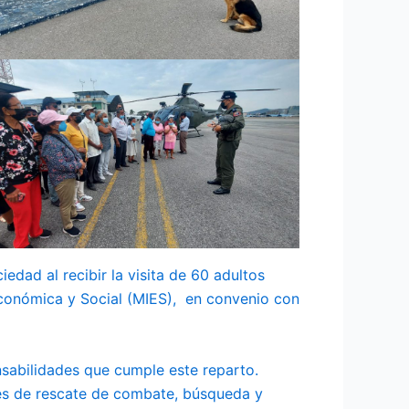
edad al recibir la visita de 60 adultos
Económica y Social (MIES), en convenio con
nsabilidades que cumple este reparto.
es de rescate de combate, búsqueda y