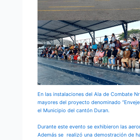
En las instalaciones del Ala de Combate Nro
mayores del proyecto denominado “Envejeci
el Municipio del cantón Duran.
Durante este evento se exhibieron las aer
Además se realizó una demostración de ha