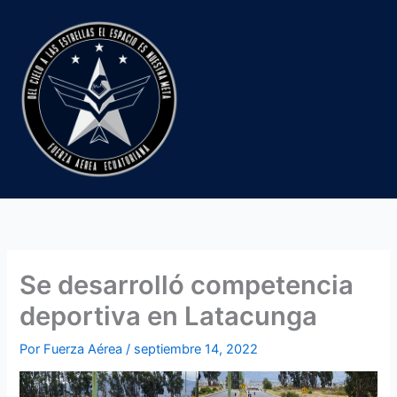
Ir
al
contenido
Se desarrolló competencia
deportiva en Latacunga
Por
Fuerza Aérea
/
septiembre 14, 2022