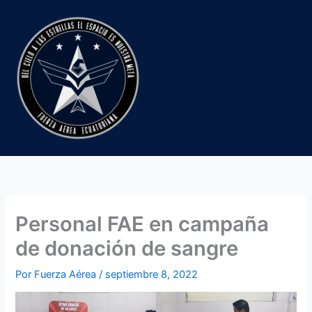
Ir
al
contenido
Personal FAE en campaña
de donación de sangre
Por
Fuerza Aérea
/
septiembre 8, 2022