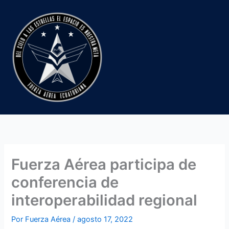
Ir
al
contenido
Fuerza Aérea participa de
conferencia de
interoperabilidad regional
Por
Fuerza Aérea
/
agosto 17, 2022