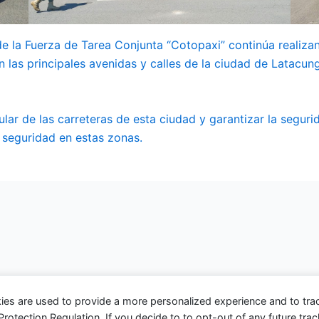
de la Fuerza de Tarea Conjunta “Cotopaxi” continúa realiz
 las principales avenidas y calles de la ciudad de Latacun
cular de las carreteras de esta ciudad y garantizar la seguri
seguridad en estas zonas.
ies are used to provide a more personalized experience and to tr
tection Regulation. If you decide to to opt-out of any future track