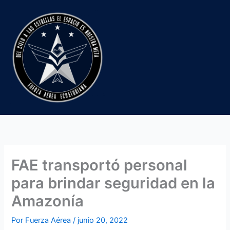
Ir
al
contenido
FAE transportó personal
para brindar seguridad en la
Amazonía
Por
Fuerza Aérea
/
junio 20, 2022