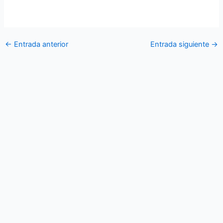
con la finalidad de brindar seguridad a estas instalaciones.
←
Entrada anterior
Entrada siguiente
→