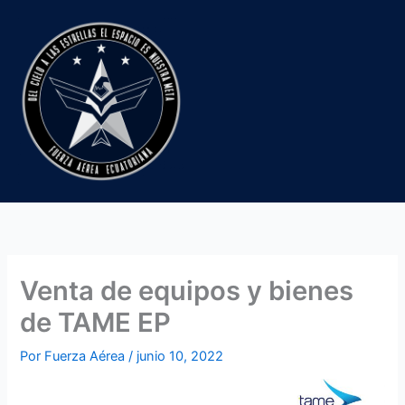
Ir
al
contenido
Venta de equipos y bienes
de TAME EP
Por
Fuerza Aérea
/
junio 10, 2022