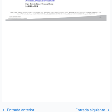
Mediante Decreto Ejecutivo Nro. 1061 de 19 de mayo del
2020, el señor Presidente de la República del Ecuador
decretó “(…) la extinción de la Empresa Pública TAME Línea
Aérea del Ecuador, para lo cual se coloca la publicación de
venta de sus equipos.
Para lo cual los interesados en la adquisición deberán
revisar las bases y demás documentos habilitantes para
este proceso de venta que están publicados en la página
institucional de TAME EP “En Liquidación.” Los posibles
compradores deberán visitar el siguiente enlace,
www.tame.com.ec, a partir del 08 de junio del 2022.
←
Entrada anterior
Entrada siguiente
→