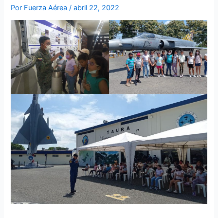
Por
Fuerza Aérea
/
abril 22, 2022
Esta mañana el Ala de Combate Nro. 21 se llenó de alegría