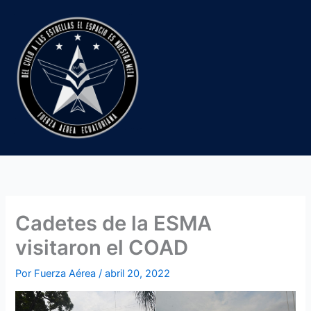
Ir
al
contenido
Cadetes de la ESMA
visitaron el COAD
Por
Fuerza Aérea
/
abril 20, 2022