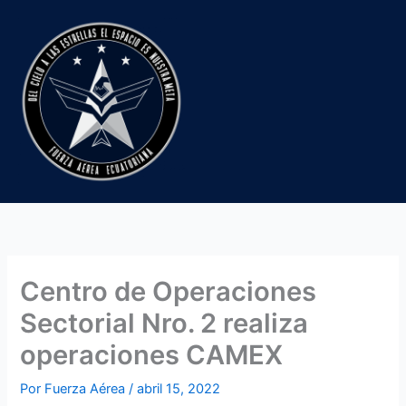
Ir
al
contenido
Centro de Operaciones
Sectorial Nro. 2 realiza
operaciones CAMEX
Por
Fuerza Aérea
/
abril 15, 2022