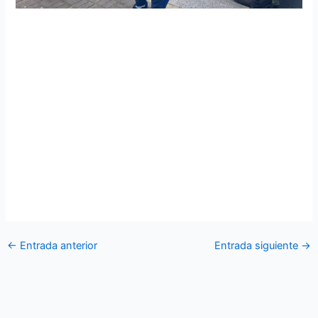
Las Fuerzas Armadas a través del Centro de Operaciones
Sectorial Nro. 2 intensifican las operaciones militares de
Control de Armas Municiones y Explosivos (CAMEX), en
apoyo a otras instituciones del Estado en el cantón Tena,
con el objetivo de frenar la delincuencia y contribuir a la
seguridad ciudadana durante el feriado de semana Santa.
El personal que realiza estas operaciones militares de
control actualiza sus conocimientos de manera continua
para estar en óptimas condiciones al momento de acudir a
los lugares asignados.
←
Entrada anterior
Entrada siguiente
→