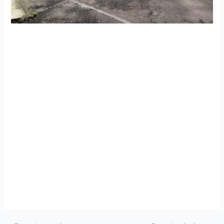
El Centro de Operaciones Sectorial Nro. 2 (COS-2) realizó
la ceremonia militar por conmemorarse su vigésimo
séptimo aniversario de creación, en la cual se condecoró al
Estandarte Nacional por parte de la Gobernación y
Prefectura de Napo y las alcaldías de los cantones de Tena
y Archidona, con motivo de reconocimiento por el trabajo
arduo que realiza el personal militar en esta provincia.
Asimismo, el comandante COS-2 en su discurso de orden
agradeció a las autoridades por tal condecoración e invitó
al personal militar a seguir trabajando mancomunadamente
por el desarrollo de esta provincia. De esta manera las
damas y caballeros de la Defensa Aérea ratifican su
compromiso de servicio a la ciudadanía.