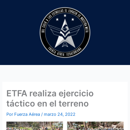
Ir
al
contenido
ETFA realiza ejercicio
táctico en el terreno
Por
Fuerza Aérea
/
marzo 24, 2022