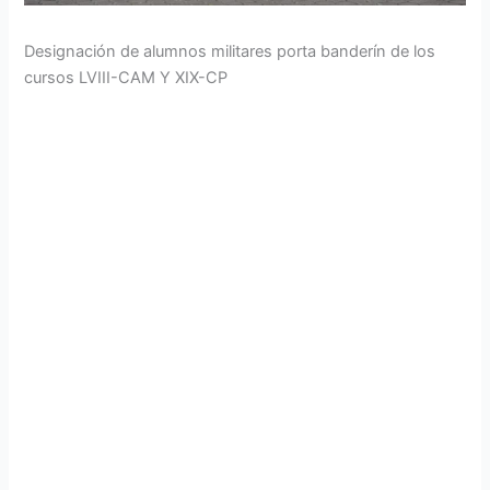
Designación de alumnos militares porta banderín de los
cursos LVIII-CAM Y XIX-CP
La Escuela de Perfeccionamiento de Aerotécnicos dando
cumplimiento a las normas de bioseguridad y
distanciamiento social realizó el cambio de banderines
entre los alumnos militares de los cursos de
perfeccionamiento, siendo designados como porta
banderín:
Cabo William Coro – alumno militar del LVIII curso de
actualización militar
Soldado Alexis Laica – alumno militar del XIX curso de
promoción
De esta manera se otorga el reconocimiento por su entrega