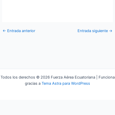
y comprometimiento con la institución y en el desempeño
profesional demostrado en los cursos de
perfeccionamiento del personal de aerotécnicos.
←
Entrada anterior
Entrada siguiente
→
Todos los derechos © 2026 Fuerza Aérea Ecuatoriana | Funciona
gracias a
Tema Astra para WordPress