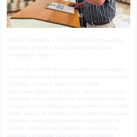
El Ala de Combate Nro. 23 conmemoró la Victoria Aérea
del Cenepa y Día de la Aviación de Combate con un
conversatorio histórico
En el Ala de Combate Nro. 23 se realizó un conversatorio
por conmemorarse el XXVII aniversario de la Victoria Aérea
del Cenepa y Día de la Aviación de Combate.
Durante este diálogo se recordó los hechos, las vivencias,
el liderazgo, valor y sacrificio que cada miembro militar de
la Fuerza Aérea Ecuatoriana entregó durante este conflicto
armado que hoy es recordado como nuestra victoria aérea.
Así mismo, se resaltó la preparación y organización de
nuestros medios aéreos y logísticos lo cual nos dio la
seguridad y el respaldo para cumplir con el objetivo