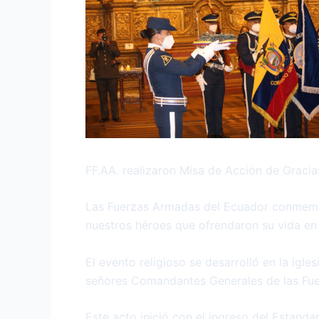
FF.AA. realizaron Misa de Acción de Gracia
Las Fuerzas Armadas del Ecuador conmemor
nuestros héroes que ofrendaron su vida en
El evento religioso se desarrolló en la igl
señores Comandantes Generales de las Fuer
Este acto inició con el ingreso del Estanda