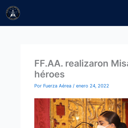
Ir
al
contenido
FF.AA. realizaron Mi
héroes
Por
Fuerza Aérea
/
enero 24, 2022