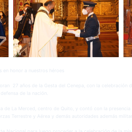
s en honor a nuestros héroes
an 27 años de la Gesta del Cenepa, con la celebración de
 defensa de la nación.
esia de La Merced, centro de Quito, y contó con la presencia
zas Terrestre y Aérea y demás autoridades además militar
rte Nacional para luego proceder a la celebración de la mis