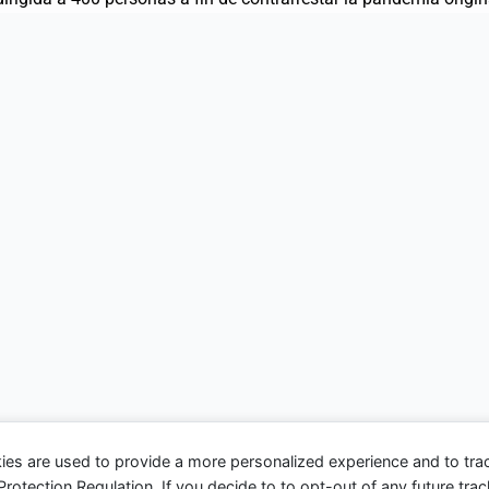
ies are used to provide a more personalized experience and to tr
tection Regulation. If you decide to to opt-out of any future track