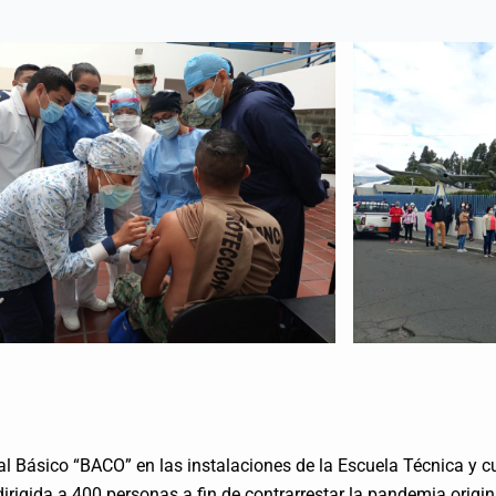
tal Básico “BACO” en las instalaciones de la Escuela Técnica y
irigida a 400 personas a fin de contrarrestar la pandemia origin